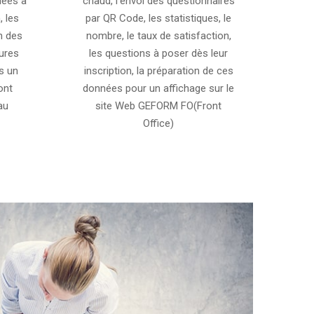
iées à
chaud, l'envoi des questionnaires
, les
par QR Code, les statistiques, le
n des
nombre, le taux de satisfaction,
tures
les questions à poser dès leur
s un
inscription, la préparation de ces
ont
données pour un affichage sur le
au
site Web GEFORM FO(Front
Office)