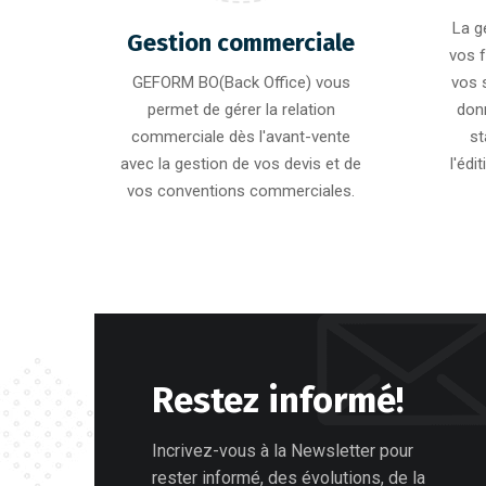
La g
Gestion commerciale
vos 
GEFORM BO(Back Office) vous
vos 
permet de gérer la relation
don
commerciale dès l'avant-vente
st
avec la gestion de vos devis et de
l'édi
vos conventions commerciales.
Restez informé!
Incrivez-vous à la Newsletter pour
rester informé, des évolutions, de la