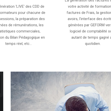
La génération des factures l
énération 'LIVE' des CDD de
votre activité de formation
formateurs pour chacune de
factures de Frais, la gestio
sessions, la préparation des
avoirs, l'interface des écri
nées de rémunérations, les
générées par GEFORM ver
atistiques commerciales,
logiciel de comptabilité s
tion du Bilan Pédagogique en
autant de temps gagné 
temps réel, etc...
quotidien.