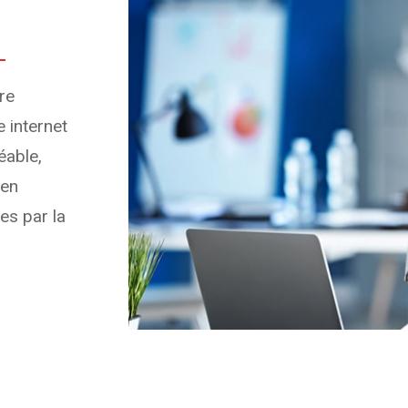
tre
 internet
éable,
 en
es par la